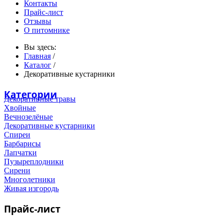
Контакты
Прайс-лист
Отзывы
О питомнике
Вы здесь:
Главная
/
Каталог
/
Декоративные кустарники
Категории
Декоративные травы
Хвойные
Вечнозелёные
Декоративные кустарники
Спиреи
Барбарисы
Лапчатки
Пузыреплодники
Сирени
Многолетники
Живая изгородь
Прайс-лист