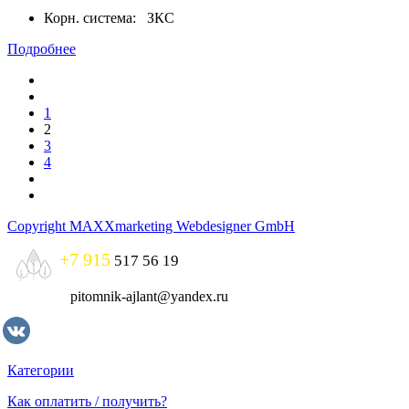
Корн. система:
ЗКС
Подробнее
1
2
3
4
Copyright MAXXmarketing Webdesigner GmbH
+7 915
517 56 19
pitomnik-ajlant@yandex.ru
Категории
Как оплатить / получить?