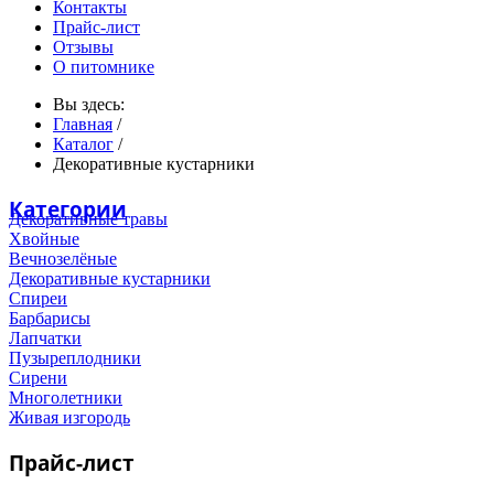
Контакты
Прайс-лист
Отзывы
О питомнике
Вы здесь:
Главная
/
Каталог
/
Декоративные кустарники
Категории
Декоративные травы
Хвойные
Вечнозелёные
Декоративные кустарники
Спиреи
Барбарисы
Лапчатки
Пузыреплодники
Сирени
Многолетники
Живая изгородь
Прайс-лист