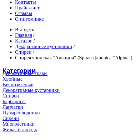
Контакты
Прайс-лист
Отзывы
О питомнике
Вы здесь:
Главная
/
Каталог
/
Декоративные кустарники
/
Спиреи
/
Спирея японская "Альпина" (Spiraea japonica "Alpina")
Категории
Декоративные травы
Хвойные
Вечнозелёные
Декоративные кустарники
Спиреи
Барбарисы
Лапчатки
Пузыреплодники
Сирени
Многолетники
Живая изгородь