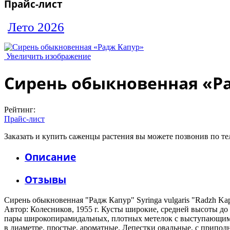
Прайс-лист
Лето 2026
Увеличить изображение
Сирень обыкновенная «Р
Рейтинг:
Прайс-лист
Заказать и купить саженцы растения вы можете позвонив по тел
Описание
Отзывы
Сирень обыкновенная "Радж Капур" Syringa vulgaris "Radzh Ka
Автор: Колесников, 1955 г. Кусты широкие, средней высоты до
пары широкопирамидальных, плотных метелок с выступающими 
в диаметре, простые, ароматные. Лепестки овальные, с припод