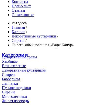
Контакты
Прайс-лист
Отзывы
О питомнике
Вы здесь:
Главная
/
Каталог
/
Декоративные кустарники
/
Сирени
/
Сирень обыкновенная «Радж Капур»
Категории
Декоративные травы
Хвойные
Вечнозелёные
Декоративные кустарники
Спиреи
Барбарисы
Лапчатки
Пузыреплодники
Сирени
Многолетники
Живая изгородь