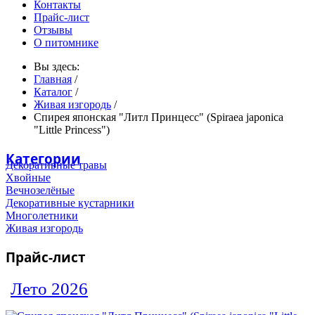
Контакты
Прайс-лист
Отзывы
О питомнике
Вы здесь:
Главная
/
Каталог
/
Живая изгородь
/
Спирея японская "Литл Принцесс" (Spiraea japonica
"Little Princess")
Категории
Декоративные травы
Хвойные
Вечнозелёные
Декоративные кустарники
Многолетники
Живая изгородь
Прайс-лист
Лето 2026