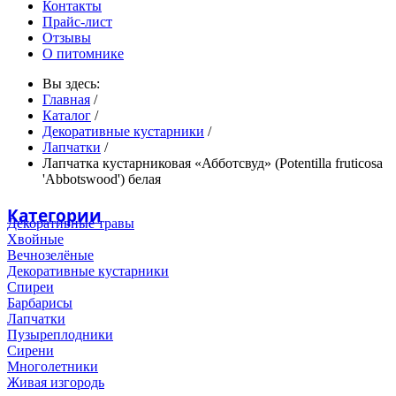
Контакты
Прайс-лист
Отзывы
О питомнике
Вы здесь:
Главная
/
Каталог
/
Декоративные кустарники
/
Лапчатки
/
Лапчатка кустарниковая «Абботсвуд» (Potentilla fruticosa
'Abbotswood') белая
Категории
Декоративные травы
Хвойные
Вечнозелёные
Декоративные кустарники
Спиреи
Барбарисы
Лапчатки
Пузыреплодники
Сирени
Многолетники
Живая изгородь