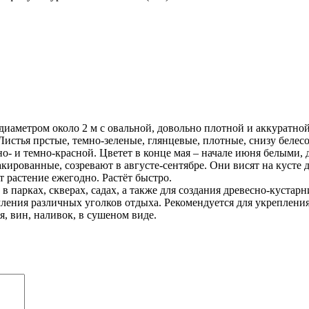
иаметром около 2 м с овальной, довольно плотной и аккуратной
Листья прстые, темно-зеленые, глянцевые, плотные, снизу белес
нно- и темно-красной. Цветет в конце мая – начале июня белым
кированные, созревают в августе-сентябре. Они висят на кусте д
 растение ежегодно. Растёт быстро.
в парках, скверах, садах, а также для создания древесно-куста
ления различных уголков отдыха. Рекомендуется для укрепления
, вин, наливок, в сушеном виде.