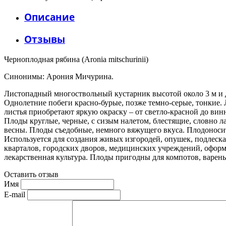
Описание
Отзывы
Черноплодная рябина (Aronia mitschurinii)
Синонимы: Арония Мичурина.
Листопадный многоствольный кустарник высотой около 3 м и д
Однолетние побеги красно-бурые, позже темно-серые, тонкие. 
листья приобретают яркую окраску – от светло-красной до ви
Плоды круглые, черные, с сизым налетом, блестящие, словно ла
весны. Плоды съедобные, немного вяжущего вкуса. Плодоносит
Используется для создания живых изгородей, опушек, подлеска 
кварталов, городских дворов, медицинских учреждений, оформ
лекарственная культура. Плоды пригодны для компотов, варенья
Оставить отзыв
Имя
E-mail