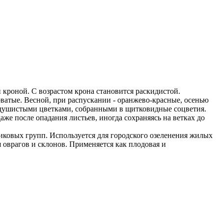
 кроной. С возрастом крона становится раскидистой.
оватые. Весной, при распускании - оранжево-красные, осенью
и, душистыми цветками, собранными в щитковидные соцветия.
аже после опадания листьев, иногда сохраняясь на ветках до
рниковых групп. Используется для городского озеленения жилых
 оврагов и склонов. Применяется как плодовая и