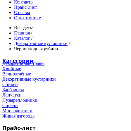
Контакты
Прайс-лист
Отзывы
О питомнике
Вы здесь:
Главная
/
Каталог
/
Декоративные кустарники
/
Черноплодная рябина
Категории
Декоративные травы
Хвойные
Вечнозелёные
Декоративные кустарники
Спиреи
Барбарисы
Лапчатки
Пузыреплодники
Сирени
Многолетники
Живая изгородь
Прайс-лист