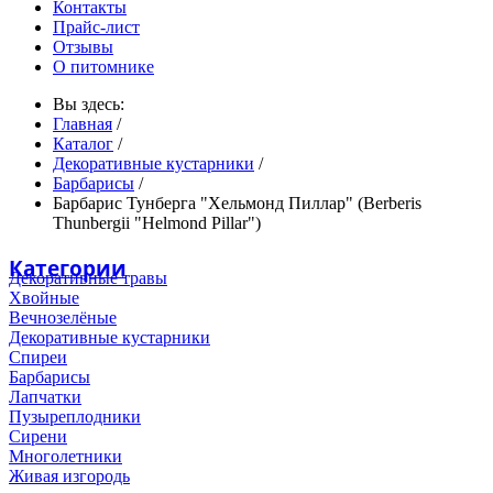
Контакты
Прайс-лист
Отзывы
О питомнике
Вы здесь:
Главная
/
Каталог
/
Декоративные кустарники
/
Барбарисы
/
Барбарис Тунберга "Хельмонд Пиллар" (Berberis
Thunbergii "Helmond Pillar")
Категории
Декоративные травы
Хвойные
Вечнозелёные
Декоративные кустарники
Спиреи
Барбарисы
Лапчатки
Пузыреплодники
Сирени
Многолетники
Живая изгородь